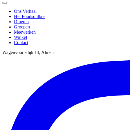
Ons Verhaal
Het Foodsoulbos
Dineren
Groepen
Meewerken
Winkel
Contact
Wagenvoortsdijk 13, Almen